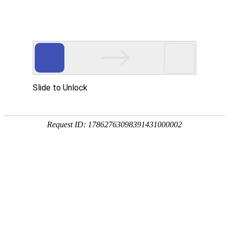
EN
058.气动隔膜泵--招标公告
药品
2019-05-17
生产
质量
国药中生武招字第（2019）058号
管理
本公司因经营管理需要，对气动隔膜泵进行公开招标，
规范
执行
欢迎具有相应资质的单位前来报名投标。