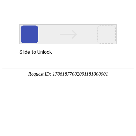
EN
051.污泥、土壤、地下水--招标公告
药品
2019-05-10
生产
质量
国药中生武招字第（2019）051号
管理
招标内容：K8·凯发(中国)天生赢家·一触即发污泥、土
规范
壤、地下水检测技术服务。
执行