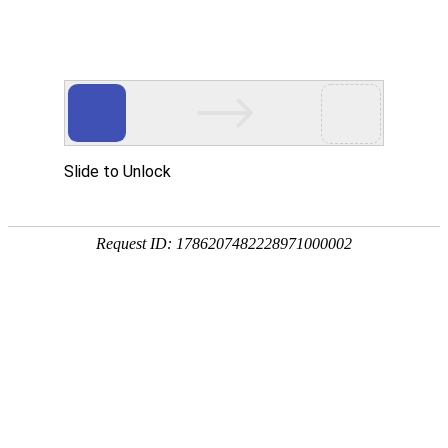
EN
019.恒温培养箱--招标公告
药品
2019-02-28
生产
质量
国药中生武招字第（2019）019号
管理
本公司因经营管理需要，对恒温培养箱进行公开招标，
规范
执行
欢迎具有相应资质的单位前来报名投标。