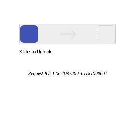
EN
012.过氧化氢发生器--招标公告
药品
2019-02-28
生产
质量
国药中生武招字第（2019）012号
管理
本公司因经营管理需要，对过氧化氢发生器进行公开招
规范
执行
标，欢迎具有相应资质的单位前来报名投标。