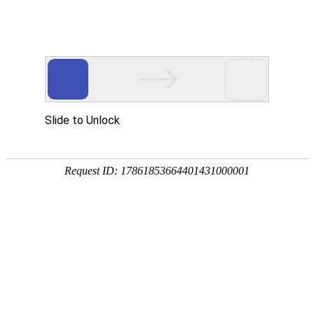
EN
拍卖公告
药品
2018-10-16
生产
质量
K8·凯发(中国)天生赢家·一触即发拍卖公告
管理
1.
本公司两批废旧设备需竞拍处置，欢迎有废旧物资回
规范
收资质企业或相关单位前来报名参与竞拍。
执行