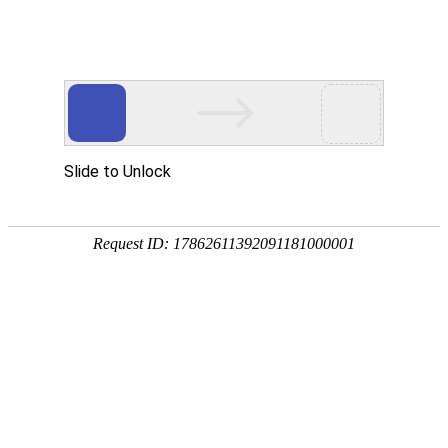
EN
014.六价轮状疫苗市场推广宣传品--
药品
谈判采购公告
生产
质量
2026/03/12
管理
一、项目基本情况：
规范
1.项目名称：六价轮状疫苗市场推广宣传品
执行