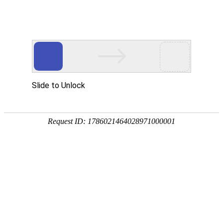
EN
060.2026年网络安全保障服务项目-
药品
-谈判采购公告
生产
质量
2025-11-21
管理
规范
一、 项目基本情况：
执行