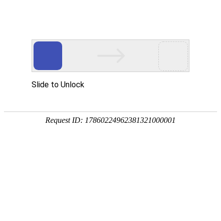
EN
054.2026年污水总排口污染源自动
药品
监控设施运维服务项目-谈判采购公
生产
质量
告
管理
2025-11-20
规范
一、 项目基本情况：
执行
1. 项目名称：K8·凯发(中国)天生赢家·一触即发