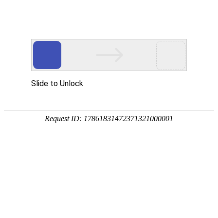
EN
截至04月，我公司2025年度的批签
药品
发情况如下：
生产
质量
2025-04-30
管理
批签合
合格
疫苗名称
规格
规范
格批数
率
执行