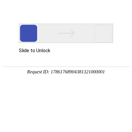
EN
103百日咳及102半成品配置车间
药品
UPS安装配套工程- 谈判采购公告
生产
质量
2025-04-13
管理
一、 项目基本情况：
规范
1. 项目名称：103百日咳及102半成品配置车间
执行