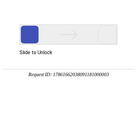
EN
010.老储运楼改造项目结构检测鉴
药品
定-谈判公告
生产
质量
2025-03-17
管理
规范
一、 项目基本情况：
执行