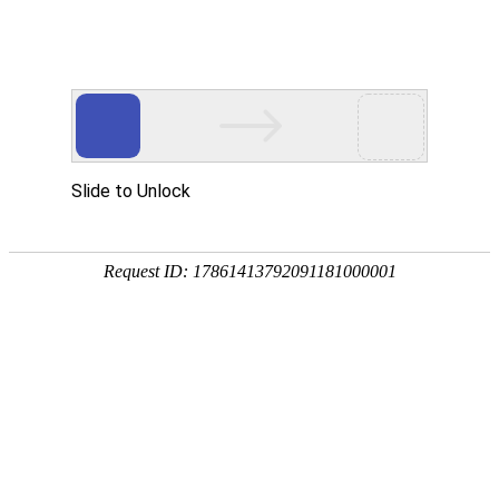
EN
2023年8月批签发信息公示
药品
2024-09-18
生产
质量
截至08月，我公司2023年度的批签发情况如下：
管理
规范
执行