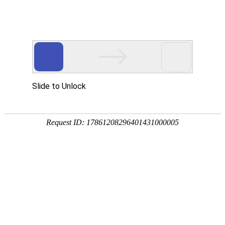
EN
2024年01-07月份批签发情况
药品
2024-08-12
生产
质量
截至01-07月份，我公司2024年度的批签发情况
管理
如下：
规范
执行