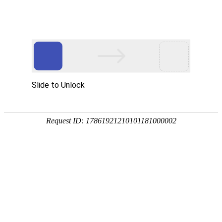
EN
2023年武汉公司接受检查情况公示
药品
2024-02-18
生产
1
、2023年02月27日～03月03日，国家药品
质量
管理
监督管理局食品药品审核查验中心和湖北省药
规范
品监督管理局检查中心对我公司吸附破伤风疫
执行