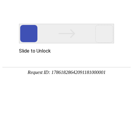
EN
001.吸塑托盘--招标公告
药品
2024-01-03
生产
国药中生武招字第（20224）001号
质量
管理
本公司因经营管理需要，对吸塑托盘进行
规范
公开招标，欢迎具有相应资质的单位前来报名
执行