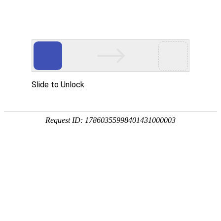
EN
053.黄金桥厂区增设电动车棚工程--
药品
招标公告.
生产
质量
2023-07-12
管理
国药中生武招字第（2023）053号
规范
本公司对K8·凯发(中国)天生赢家·一触即发黄金桥厂区增
执行