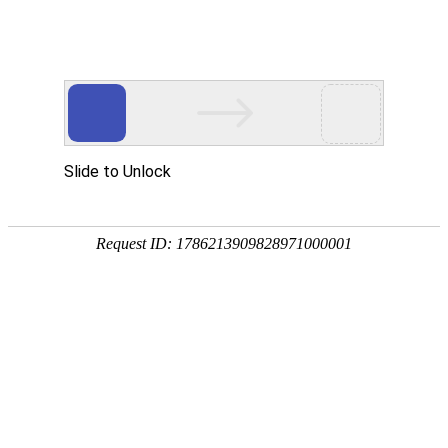
EN
132.新建危废品库配套冷库工程--招
药品
标公告.docx
生产
质量
2022-08-09
管理
国药中生武招字第（2022）132号
规范
本公司因工程项目建设需要，对新建危废品库配套冷库
执行