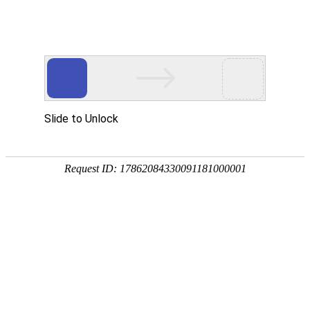
EN
122.冷水浴--招标公告
药品
2022-07-20
生产
质量
国药中生武招字第（2022）122号
管理
本公司因经营管理需要，冷水浴进行公开招标，欢迎具
规范
执行
有相应资质的单位前来报名投标。