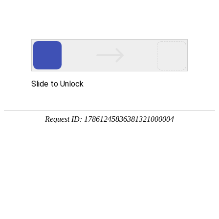
EN
119.培养基--招标公告.
药品
2022-07-07
生产
质量
国药中生武招字第（2022）119号
管理
本公司因经营管理需要，对培养基进行公开招标，欢迎
规范
具有相应资质的单位前来报名投标。
执行