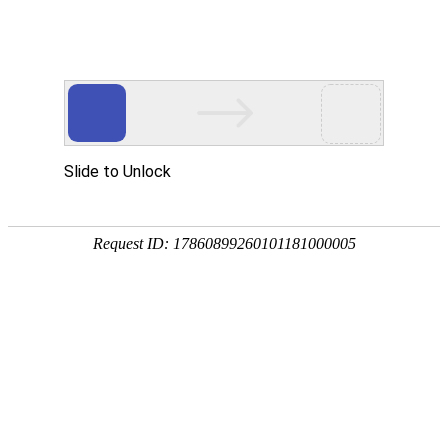
EN
104.组织研磨均质仪--招标公告
药品
2022-06-30
生产
质量
国药中生武招字第（2022）104号
管理
本公司因经营管理需要，组织研磨均质仪进行公开招
规范
执行
标，欢迎具有相应资质的单位前来报名投标。