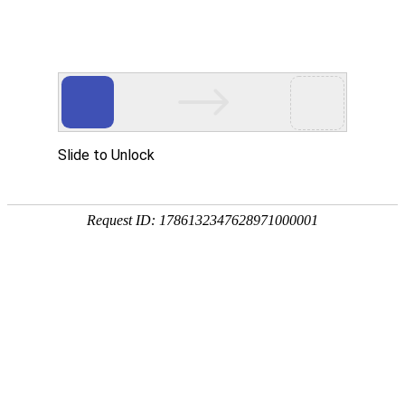
EN
074.收集盒自动清洗机--招标公告
药品
2022-05-10
生产
质量
国药中生武招字第（2022）074号
管理
本公司因经营管理需要，收集盒自动清洗机进行公开招
规范
执行
标，欢迎具有相应资质的单位前来报名投标。