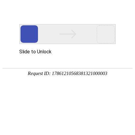
EN
071.2#中心变电站至3#站联络电缆
药品
土建工程--招标公告
生产
质量
2022-05-06
管理
项目招字第（2022）071号
规范
本公司因工程项目建设需要，
对K8·凯发(中国)天生赢家·
执行