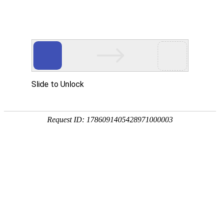
EN
057.封管机、接管机--招标公告
药品
2022-04-19
生产
质量
国药中生武招字第（
20
22
）
057
号
管理
本公司因经营管理需要，
封管机、接管机
进
行公开招
规范
执行
标，欢迎具有相应资质的单位前来报名投标。