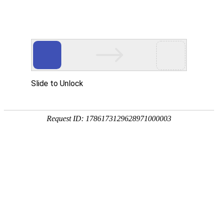
EN
039.96通道电动移液器--招标公告
药品
2022-04-07
生产
质量
国药中生武招字第（
20
22
）
039
号
管理
本公司因经营管理需要，
96通道电动移液器
进
行公开招
规范
执行
标，欢迎具有相应资质的单位前来报名投标。