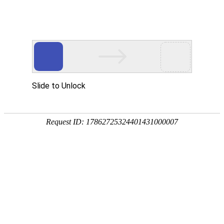
EN
127.K8·凯发(中国)天生赢家·一触即发
药品
食堂经营--招标公告
生产
质量
2021-09-30
管理
国药中生武招字第（2021）127号
规范
为提高K8·凯发(中国)天生赢家·一触即发黄金桥食堂（以
执行