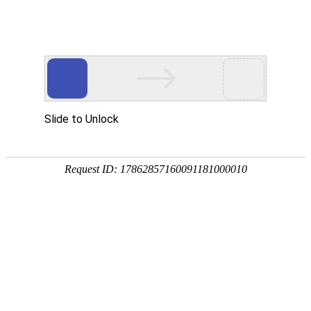
EN
121.新冠二期疫苗三号楼建设项目三
药品
同时验收--招标公告
生产
质量
2021-09-22
管理
本公司因工程项目建设需要，对K8·凯发(中国)天生赢家·
规范
一触即发疫苗三号楼建设项目“三同时”验收技术服务进行公开
执行