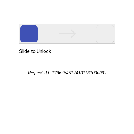
EN
067.气相色谱仪--招标公告
药品
2021-06-11
生产
质量
国药中生武招字第（2021）067号
管理
本公司因经营管理需要，气相色谱仪进行公开招标，欢
规范
执行
迎具有相应资质的单位前来报名投标。