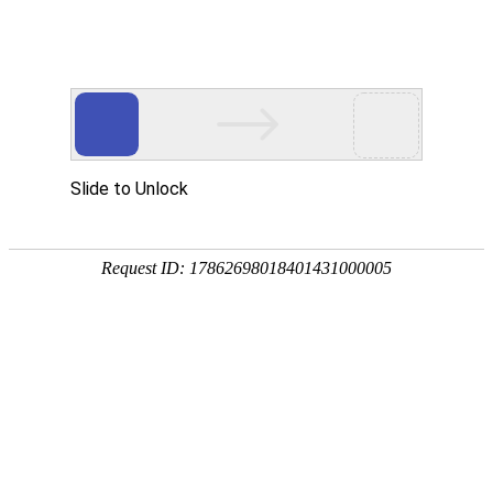
EN
045.搅拌袋--招标公告
药品
2021-05-11
生产
质量
国药中生武招字第（2021）045号
管理
本公司因经营管理需要，对搅拌袋进行公开招标，欢迎
规范
具有相应资质的单位前来报名投标。
执行