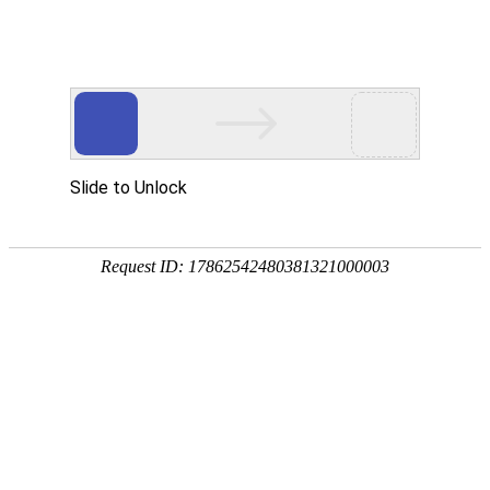
EN
2021年度1-4月份批签发情况
药品
2021-04-29
生产
2021
年1-4月，我公司批签发情况如下：
质量
管理
规范
批签合
合格
执行
疫苗名称
规格