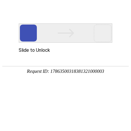
EN
2021年度1月份批签发情况
药品
2021-01-28
生产
2021
年1月，我公司批签发情况如下：
质量
管理
规范
批签合
合格
执行
疫苗名称
规格