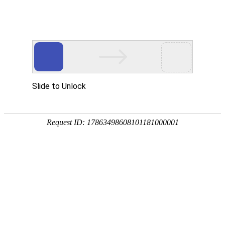
EN
103.凝胶成像分析仪--招标公告
药品
2020-07-07
生产
质量
国药中生武招字第（2020）103号
管理
本公司因经营管理需要，对凝胶成像分析仪进行公开招
规范
执行
标，欢迎具有相应资质的单位前来报名投标。