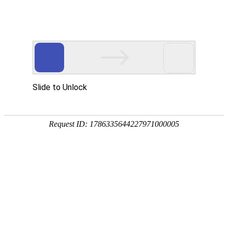
EN
064.冰点渗透压仪--招标公告
药品
2020-05-27
生产
质量
国药中生武招字第（2020）064号
管理
本公司因经营管理需要，对冰点渗透压仪进行公开招
规范
执行
标，欢迎具有相应资质的单位前来报名投标。