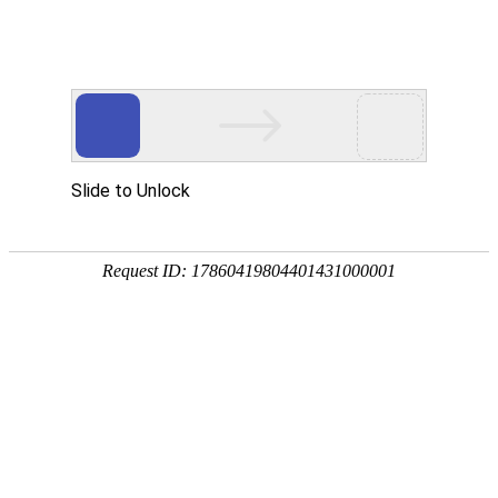
EN
049.层析柱--招标公告
药品
2020-05-13
生产
质量
国药中生武招字第（2020）049号
管理
本公司因经营管理需要，对层析柱进行公开招标，欢迎
规范
执行
具有相应资质的单位前来报名投标。