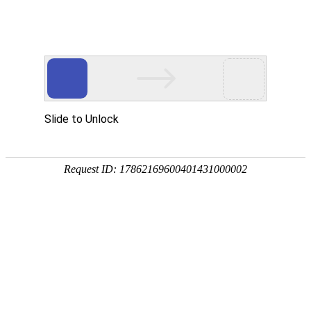
EN
008.穿墙器--招标公告
药品
2020-03-02
生产
质量
国药中生武招字第（2020）008号
管理
本公司因经营管理需要，对
穿墙器
进行公开招标，欢迎
规范
具有相应资质的单位前来报名投标。
执行