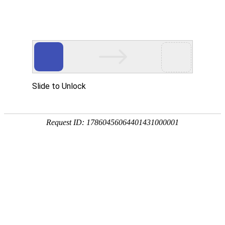
EN
170.菌苗楼白喉车间净化冷库改造工
药品
程--招标公告
生产
质量
2019-12-04
管理
国药中生武招字第（2019）170号
规范
本公司对K8·凯发(中国)天生赢家·一触即发菌苗楼白喉车
执行