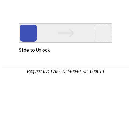
EN
101.包装楼打包机、103分装冻干间
药品
监控室、105流感胚蛋传送间、105乙
生产
质量
脑地鼠精洗间排风系统安装工程--招
管理
标公告
规范
2019-08-15
执行
国药中生武招字第（2019） 101号