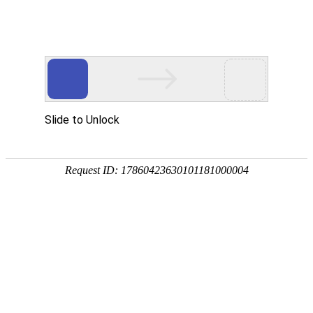
EN
四价流感病毒裂解疫苗
预防
2025-04-22
制品
核准日期：
20
20
年
04
月
23
日
治疗
制品
修改日期：