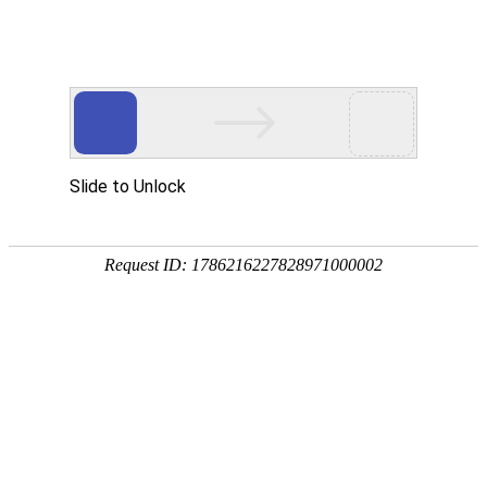
EN
A群脑膜炎球菌多糖疫苗
预防
2024-06-11
制品
核准日期：
2007年07月11日
治疗
制品
修改日期：